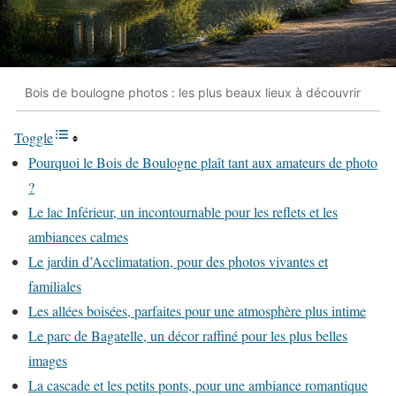
Bois de boulogne photos : les plus beaux lieux à découvrir
Toggle
Pourquoi le Bois de Boulogne plaît tant aux amateurs de photo
?
Le lac Inférieur, un incontournable pour les reflets et les
ambiances calmes
Le jardin d’Acclimatation, pour des photos vivantes et
familiales
Les allées boisées, parfaites pour une atmosphère plus intime
Le parc de Bagatelle, un décor raffiné pour les plus belles
images
La cascade et les petits ponts, pour une ambiance romantique