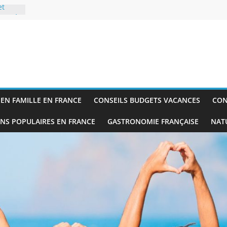
et
ance à
es
n 15
pour
EN FAMILLE EN FRANCE
CONSEILS BUDGETS VACANCES
CON
5
onseils
ONS POPULAIRES EN FRANCE
GASTRONOMIE FRANÇAISE
NATU