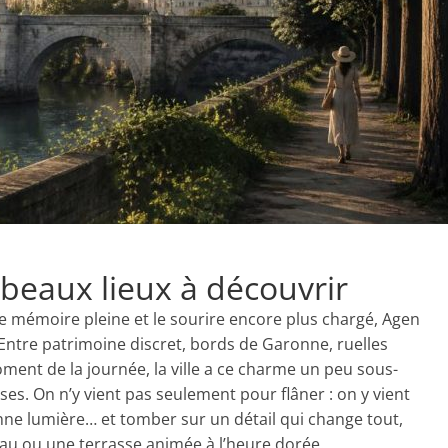
 beaux lieux à découvrir
te mémoire pleine et le sourire encore plus chargé, Agen
 Entre patrimoine discret, bords de Garonne, ruelles
ment de la journée, la ville a ce charme un peu sous-
ises. On n’y vient pas seulement pour flâner : on y vient
nne lumière… et tomber sur un détail qui change tout,
eau ou une terrasse animée à l’heure dorée.