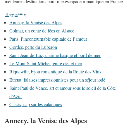
meilleures destinations pour une escapade romantique en France.
Toggle
Annecy, la Venise des Alpes
Colmar, un conte de fées en Alsace
Paris, l’incontournable capitale de l’amour
Gordes, perle du Luberon
Saint-Jean-de-Luz, charme basque et bord de mer
Le Mont-Saint-Michel, entre ciel et mer
Riquewihr, bijou romantique de la Route des Vins
Étretat, falaises impressionnistes pour un séjour iodé
Saint-Paul-de-Vence, art et amour sous le soleil de la Côte
d’Azur
Cassis, cap sur les calanques
Annecy, la Venise des Alpes