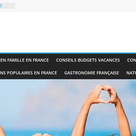
5
onseils
 trek
es
EN FAMILLE EN FRANCE
CONSEILS BUDGETS VACANCES
CON
n 15
pour
ONS POPULAIRES EN FRANCE
GASTRONOMIE FRANÇAISE
NATU