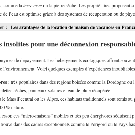
es, comme la
terre crue
ou la pierre sèche. Les propriétaires proposent s
ge de l’eau est optimisé grâce à des systèmes de récupération ou de phyt
ser :
Les avantages de la location de maison de vacances en France
 insolites pour une déconnexion responsabl
onymes de dépaysement. Les hébergements écologiques offrent souvent 
t de l’environnement. Voici quelques exemples d’expériences inoubliables
res :
très populaires dans des régions boisées comme la Dordogne ou l
ilettes sèches, panneaux solaires et eau de pluie récupérée.
 le Massif central ou les Alpes, ces habitats traditionnels sont remis au
100 % nature.
 essor, ces “micro-maisons” mobiles et très peu énergivores séduisent p
 trouve dans des cadres exceptionnels comme le Périgord ou le Pays ba