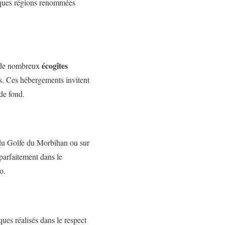
elques régions renommées
écogîtes
z de nombreux
s. Ces hébergements invitent
 de fond.
du Golfe du Morbihan ou sur
parfaitement dans le
o.
ues réalisés dans le respect