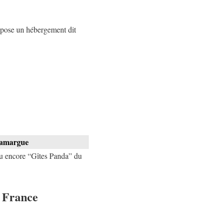
repose un hébergement dit
Camargue
u encore “Gîtes Panda” du
e France